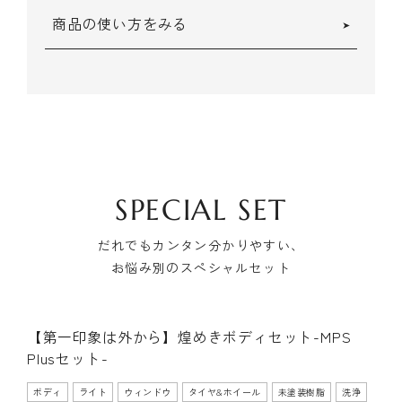
商品の使い方をみる
SPECIAL SET
だれでもカンタン分かりやすい、
お悩み別のスペシャルセット
【第一印象は外から】煌めきボディセット-MPS
ポリッシャー使用
Plusセット-
手施工
ボディ
ライト
ウィンドウ
タイヤ&ホイール
未塗装樹脂
洗浄