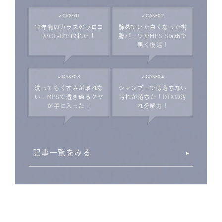
CASE01
CASE02
10年物のガラスのウロコ
諦めていた白くなった樹
が
CE-Bで取れた！
脂パーツ
がMPS Slashで
黒く復活！
CASE03
CASE04
洗ってもくすみが取れな
シャンプーでは落ちない
い…
MPSで透き通るツヤ
汚れが落ちた！
DTXの汚
が手に入った！
れ分解力！
記事一覧をみる