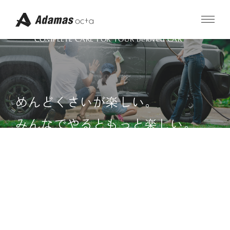
みんなのために。
コ
ン
テ
(Scroll down)
ン
ツ
COMPLETE CARE FOR YOUR beloved CAR
へ
ス
キ
ONLINE STORE
ッ
プ
めんどくさいが楽しい。
公式サイト
Amazonで購入
(おトク)
みんなでやるともっと楽しい。
Rakutenで購入
Yahooで購入
洗車は単なる車をきれいにする作業ではありません。
ABOUT
それは家族や親類、友達、そして車好きの仲間たちとの楽
しい時間を共有する機会でもあります。「仕上げよう、み
コンセプト
フィロソフィー
んなのために。」というキャッチコピーのもと、私たちの