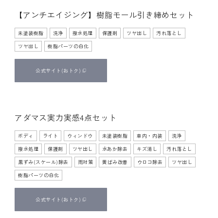
【アンチエイジング】樹脂モール引き締めセット
手施工
未塗装樹脂
洗浄
撥水処理
保護剤
ツヤ出し
汚れ落とし
ツヤ出し
樹脂パーツの白化
公式サイト
(おトク)
アダマス実力実感4点セット
ポリッシャー使用
手施工
ボディ
ライト
ウィンドウ
未塗装樹脂
車内・内装
洗浄
撥水処理
保護剤
ツヤ出し
水あか除去
キズ消し
汚れ落とし
黒ずみ(スケール)除去
雨対策
黄ばみ改善
ウロコ除去
ツヤ出し
樹脂パーツの白化
公式サイト
(おトク)