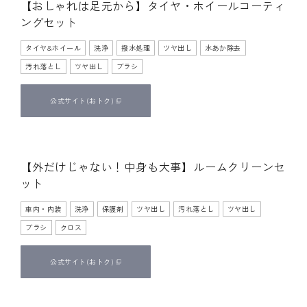
【おしゃれは足元から】タイヤ・ホイールコーティ
手施工
ングセット
タイヤ&ホイール
洗浄
撥水処理
ツヤ出し
水あか除去
汚れ落とし
ツヤ出し
ブラシ
公式サイト
(おトク)
【外だけじゃない！中身も大事】ルームクリーンセ
手施工
ット
車内・内装
洗浄
保護剤
ツヤ出し
汚れ落とし
ツヤ出し
ブラシ
クロス
公式サイト
(おトク)