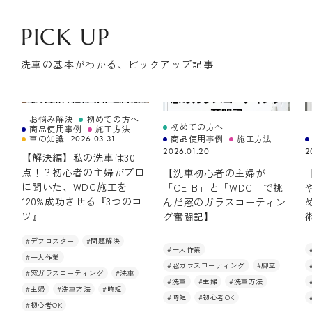
PICK UP
洗車の基本がわかる、ピックアップ記事
お悩み解決
初めての方へ
初めての方へ
商品使用事例
施工方法
車の知識
商品使用事例
施工方法
2026.03.31
2026.01.20
2
【解決編】私の洗車は30
点！？初心者の主婦がプロ
【洗車初心者の主婦が
に聞いた、WDC施工を
「CE-B」と「WDC」で挑
120%成功させる『3つのコ
んだ窓のガラスコーティン
ツ』
グ奮闘記】
#デフロスター
#問題解決
#一人作業
#一人作業
#窓ガラスコーティング
#脚立
#窓ガラスコーティング
#洗車
#洗車
#主婦
#洗車方法
#主婦
#洗車方法
#時短
#時短
#初心者OK
#初心者OK