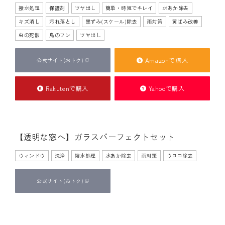
撥水処理
保護剤
ツヤ出し
簡単・時短でキレイ
水あか除去
キズ消し
汚れ落とし
黒ずみ(スケール)除去
雨対策
黄ばみ改善
虫の死骸
鳥のフン
ツヤ出し
Amazonで購入
公式サイト
(おトク)
Rakutenで購入
Yahooで購入
【透明な窓へ】ガラスパーフェクトセット
ポリッシャー使用
手施工
ウィンドウ
洗浄
撥水処理
水あか除去
雨対策
ウロコ除去
公式サイト
(おトク)