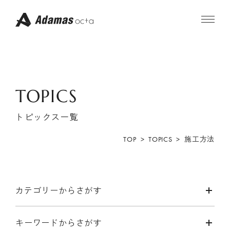
コ
ン
テ
ン
ツ
へ
ス
キ
ONLINE STORE
ッ
プ
TOPICS
公式サイト
Amazonで購入
(おトク)
トピックス一覧
Rakutenで購入
Yahooで購入
TOP
TOPICS
施工方法
ABOUT
カテゴリーからさがす
コンセプト
フィロソフィー
キーワードからさがす