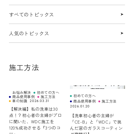
私たちの想い
私たちが作っています
すべてのトピックス
SDGs
会社概要
人気のトピックス
PRODUCT
部位からさがす
施工方法
機能からさがす
お悩みからさがす
お悩み解決
初めての方へ
初めての方へ
商品使用事例
施工方法
車の知識
商品使用事例
施工方法
2026.03.31
2026.01.20
洗車用品からさがす
【解決編】私の洗車は30
点！？初心者の主婦がプロ
【洗車初心者の主婦が
に聞いた、WDC施工を
「CE-B」と「WDC」で挑
120%成功させる『3つのコ
んだ窓のガラスコーティン
TOPICS