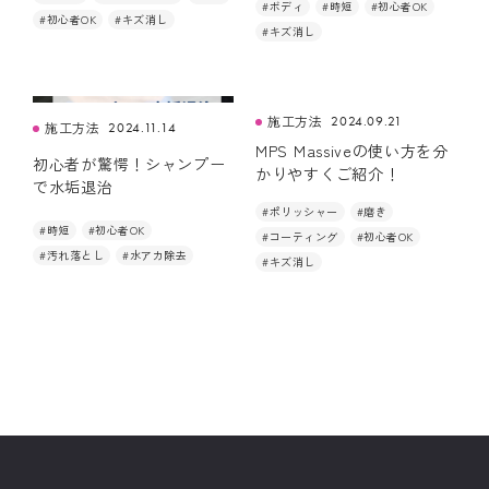
#ボディ
#時短
#初心者OK
#初心者OK
#キズ消し
#キズ消し
施工方法
2024.09.21
施工方法
2024.11.14
MPS Massiveの使い方を分
初心者が驚愕！シャンプー
かりやすくご紹介！
で水垢退治
#ポリッシャー
#磨き
#時短
#初心者OK
#コーティング
#初心者OK
#汚れ落とし
#水アカ除去
#キズ消し