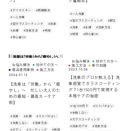
ツ』
グ奮闘記】
#デフロスター
#問題解決
#一人作業
#一人作業
お悩み解決
初めての方へ
#窓ガラスコーティング
#脚立
#窓ガラスコーティング
#洗車
#洗車
#主婦
#洗車方法
商品使用事例
施工方法
#主婦
#洗車方法
#時短
#時短
#初心者OK
#初心者OK
車の知識
お悩み解決
初めての方へ
お悩み解決
初めての方へ
施工方法
車の知識
2025.10.06
商品使用事例
施工方法
(FOR BUSINESS)
2026.01.15
【洗車のプロが教える】洗
車感覚でガラスコーティン
【洗車は「労働」から「癒
業務用製品はこちらから
グ？1台1500円で実現する
やし」へ 忙しい大人のた
本格ケアの秘密
めの最短・最高カーケア
術】
#1台1500円で
#コスパがよい
#失敗しない
#洗車
#主婦
#コスパがよい
#ガラスコーティング
#失敗しない
#洗車方法
#洗車のプロ
#洗車方法
#ボディ
#コーティング
#時短