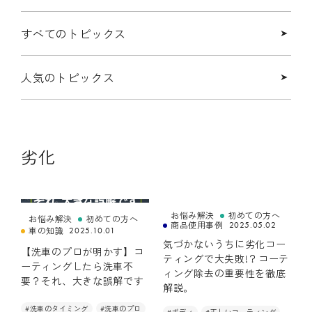
私たちの想い
私たちが作っています
すべてのトピックス
SDGs
会社概要
人気のトピックス
PRODUCT
部位からさがす
劣化
機能からさがす
お悩みからさがす
お悩み解決
初めての方へ
お悩み解決
初めての方へ
商品使用事例
2025.05.02
車の知識
2025.10.01
気づかないうちに劣化コー
【洗車のプロが明かす】コ
洗車用品からさがす
ティングで大失敗!？コーテ
ーティングしたら洗車不
ィング除去の重要性を徹底
要？それ、大きな誤解です
解説。
TOPICS
#洗車のタイミング
#洗車のプロ
#ボディ
#正しいコーティング