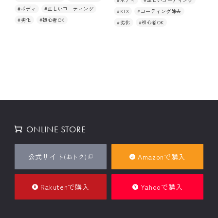
#ボディ
#正しいコーティング
#KTX
#コーティング除去
#劣化
#初心者OK
#劣化
#初心者OK
お悩み解決
初めての方へ
商品使用事例
施工方法
車の知識
(FOR BUSINESS)
ONLINE STORE
業務用製品はこちらから
公式サイト
Amazonで購入
(おトク)
Rakutenで購入
Yahooで購入