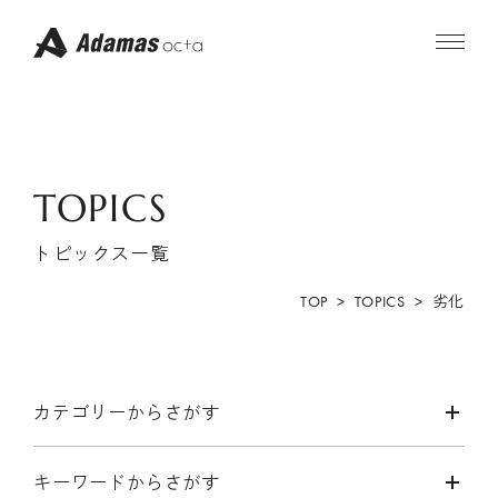
コ
ン
テ
ン
ツ
へ
ス
キ
ONLINE STORE
ッ
プ
TOPICS
公式サイト
Amazonで購入
(おトク)
トピックス一覧
Rakutenで購入
Yahooで購入
TOP
TOPICS
劣化
ABOUT
カテゴリーからさがす
コンセプト
フィロソフィー
キーワードからさがす