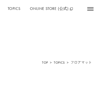
TOPICS
ONLINE STORE (公式)
ONLINE STORE
Amazonで購入
公式サイト
(おトク)
Rakutenで購入
Yahooで購入
TOP
TOPICS
フロアマット
ABOUT
コンセプト
フィロソフィー
私たちの想い
私たちが作っています
SDGs
会社概要