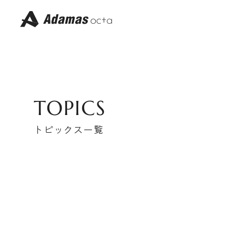
コ
ン
テ
ン
ツ
へ
ス
キ
ッ
プ
TOPICS
トピックス一覧