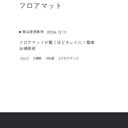
フロアマット
お悩み解決
商品使用事例
2024.12.11
フロアマットが驚くほどキレイに！簡単
お掃除術
#ALC
#掃除
#内装
#フロアマット
商品使用事例
どの汚れに対して、どの商品を使
方々のために、商品の使用事例
できるようになる♪