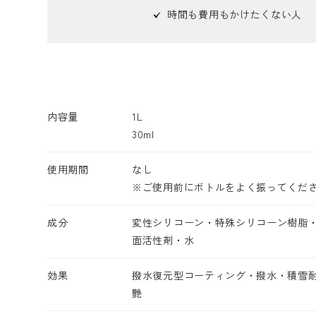
時間も費用もかけたくない人
内容量
1L
30ml
使用期間
なし
※ご使用前にボトルをよく振ってくだ
成分
変性シリコーン・特殊シリコーン樹脂
面活性剤・水
効果
撥水復元型コーティング・撥水・積雪
艶