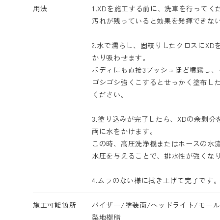
用法
1.XDを施工する前に、洗車を行ってく
汚れが残っていると効果を発揮できな
2.水で濡らし、固絞りしたクロスにX
かり吸わせます。
ボディにも直接3プッシュほど噴霧し、
ゴシゴシ強くこするとせっかく塗布した
ください。
3.塗り込みが完了したら、XDの余剰
両に水をかけます。
この時、高圧洗浄機またはホースの水
水圧を与えることで、排水性が強くな
4.ムラのない様に拭き上げて完了です
施工可能箇所
バイザー/塗装面/ヘッドライト/モール
梨地樹脂