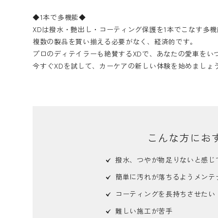
◆1本で多機能◆
XDは撥水・艶出し・コーティング保護を1本でこなす多
複数の製品を買い揃える必要がなく、経済的です。
プロのディテイラーも絶賛するXDで、あなたの愛車をい
今すぐXDを試して、カーケアの新しい体験を始めましょ
こんな方にお
撥水、つやが物足りないと感じ
簡単に汚れが落ちるようメンテ
コーティングを長持ちさせたい
難しい施工が苦手