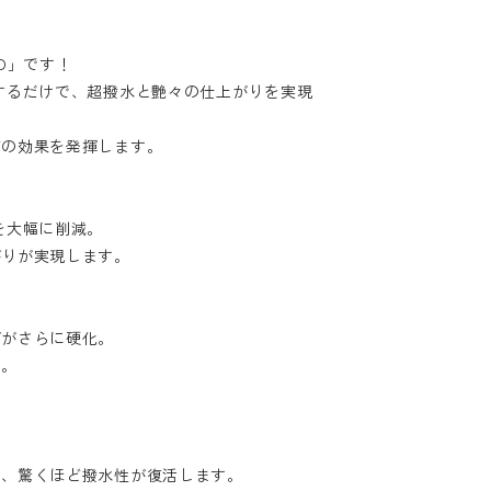
XD」です！
するだけで、超撥水と艶々の仕上がりを実現
どの効果を発揮します。
を大幅に削減。
がりが実現します。
グがさらに硬化。
す。
で、驚くほど撥水性が復活します。