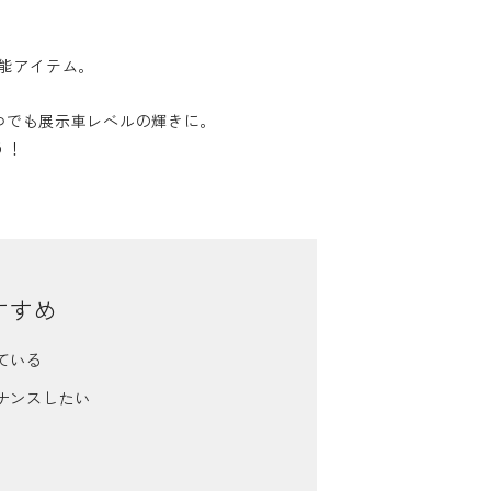
機能アイテム。
つでも展示車レベルの輝きに。
う！
すすめ
ている
ナンスしたい