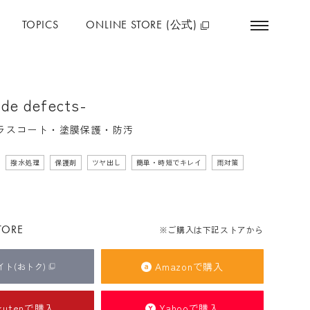
TOPICS
ONLINE STORE (公式)
ONLINE STORE
ude defects-
Amazonで購入
公式サイト
(おトク)
ガラスコート・塗膜保護・防汚
撥水処理
保護剤
ツヤ出し
簡単・時短でキレイ
雨対策
Rakutenで購入
Yahooで購入
ABOUT
TORE
※ご購入は下記ストアから
コンセプト
フィロソフィー
Amazonで購入
イト
(おトク)
私たちの想い
私たちが作っています
kutenで購入
Yahooで購入
SDGs
会社概要