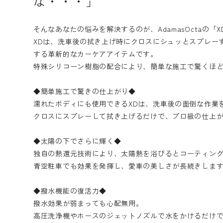
な・・・」
そんなあなたの悩みを解決するのが、AdamasOctaの「
XDは、洗車後の拭き上げ時にクロスにシュッとスプレー
する革新的なカーケアアイテムです。
特殊シリコーン樹脂の配合により、簡単な施工で驚くほ
◆簡単施工で驚きの仕上がり◆
濡れたボディにも使用できるXDは、洗車後の面倒な作業
クロスにスプレーして拭き上げるだけで、プロ級の仕上
◆太陽の下でさらに輝く◆
独自の熱還元技術により、太陽熱を浴びるとコーティン
青空駐車でも効果を発揮し、愛車の美しさが長続きしま
◆撥水機能の復活力◆
撥水効果が弱まっても心配無用。
高圧洗浄機やホースのジェットノズルで水をかけるだけ