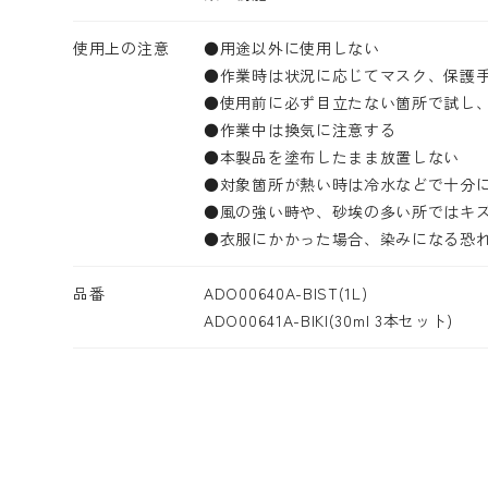
使用上の注意
●用途以外に使用しない
●作業時は状況に応じてマスク、保護
●使用前に必ず目立たない箇所で試し
●作業中は換気に注意する
●本製品を塗布したまま放置しない
●対象箇所が熱い時は冷水などで十分
●風の強い畤や、砂埃の多い所ではキ
●衣服にかかった場合、染みになる恐
品番
ADO00640A-BIST(1L)
ADO00641A-BIKI(30ml 3本セット)