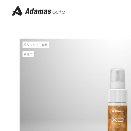
コ
ン
テ
ン
ツ
へ
ス
キ
ッ
プ
ポリッシャー使用
手施工